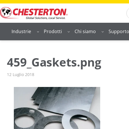
Vai
S
al
contenuto
Industrie
Prodotti
Chi siamo
Support
459_Gaskets.png
12 Luglio 2018