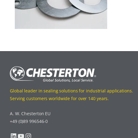
Global leader in sealing solutions for industrial applications.
Serving customers worldwide for over 140 years.
A. W. Chesterton EU
+49 (0)89 996546-0
LinkedIn
YouTube
Instagram