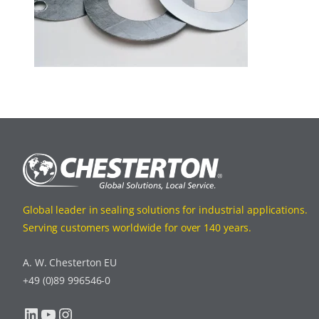
Global leader in sealing solutions for industrial applications.
Serving customers worldwide for over 140 years.
A. W. Chesterton EU
+49 (0)89 996546-0
LinkedIn
YouTube
Instagram