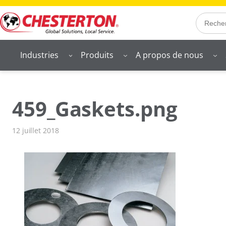
Aller
Search
au
contenu
Industries
Produits
A propos de nous
459_Gaskets.png
12 juillet 2018