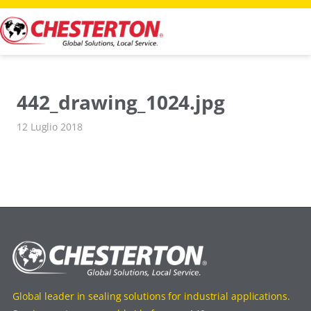
Vai
al
contenuto
442_drawing_1024.jpg
12 Luglio 2018
Global leader in sealing solutions for industrial applications.