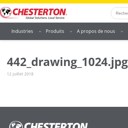
Aller
Search
au
contenu
Industries
Produits
A propos de nous
442_drawing_1024.jpg
12 juillet 2018