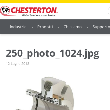
Vai
S
al
contenuto
Industrie
Prodotti
Chi siamo
Support
250_photo_1024.jpg
12 Luglio 2018