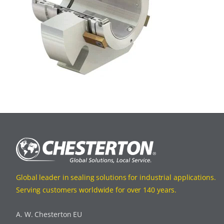
Global leader in sealing solutions for industrial applications.
Serving customers worldwide for over 140 years.
A. W. Chesterton EU