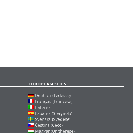
EUROPEAN SITES
Deutsch (Tedesco)
Français (Francese)
Italiano
Español (Spagnolo)
Svenska (Svedese)
Čeština (Ceco)
Magyar (Ungherese)