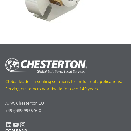
Global leader in sealing solutions for industrial applications.
Serving customers worldwide for over 140 years.
A. W. Chesterton EU
+49 (0)89 996546-0
LinkedIn
YouTube
Instagram
COMPANY