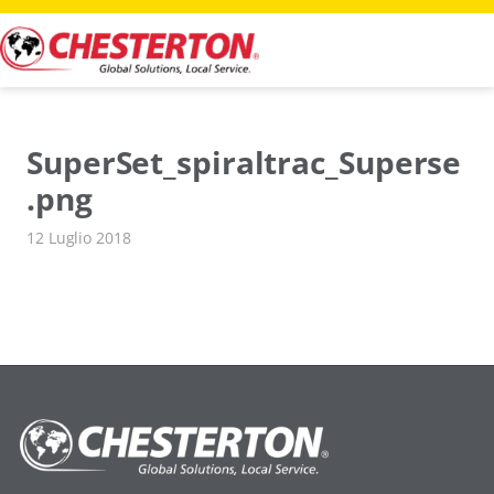
Vai
al
contenuto
SuperSet_spiraltrac_Superse
.png
12 Luglio 2018