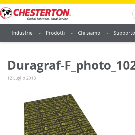
Vai
S
al
contenuto
Industrie
Prodotti
Chi siamo
Support
Duragraf-F_photo_102
12 Luglio 2018