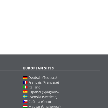
EUROPEAN SITES
Deutsch (Tedesco)
Français (Francese)
Italiano
Español (Spagnolo)
Svenska (Svedese)
Čeština (Ceco)
Magyar (Ungherese)