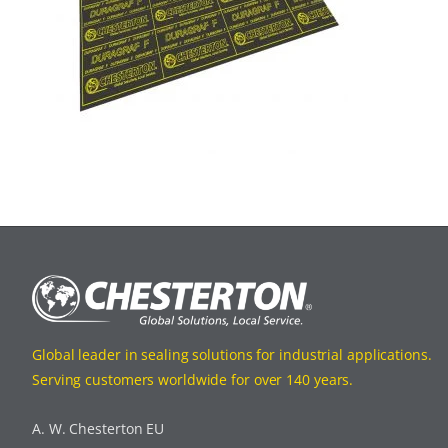
Global leader in sealing solutions for industrial applications.
Serving customers worldwide for over 140 years.
A. W. Chesterton EU