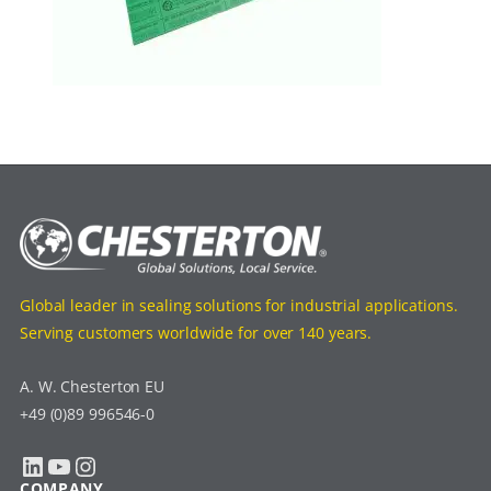
Global leader in sealing solutions for industrial applications.
Serving customers worldwide for over 140 years.
A. W. Chesterton EU
+49 (0)89 996546-0
LinkedIn
YouTube
Instagram
COMPANY