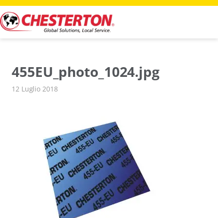
Vai
al
contenuto
455EU_photo_1024.jpg
12 Luglio 2018