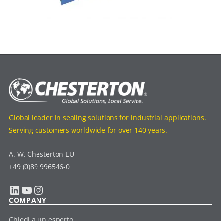
Global leader in sealing solutions for industrial applications.
Serving customers worldwide for over 140 years.
A. W. Chesterton EU
+49 (0)89 996546-0
LinkedIn
YouTube
Instagram
COMPANY
Chiedi a un esperto