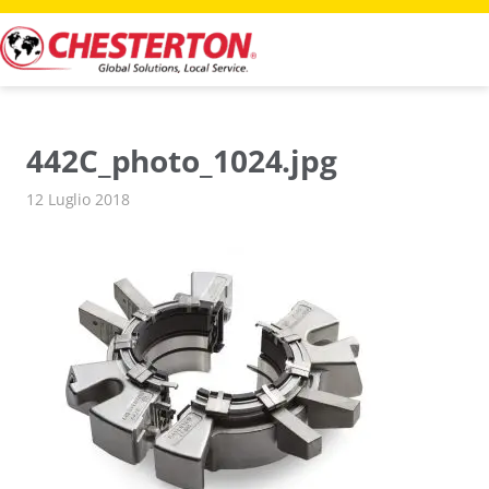
Vai
al
contenuto
442C_photo_1024.jpg
12 Luglio 2018