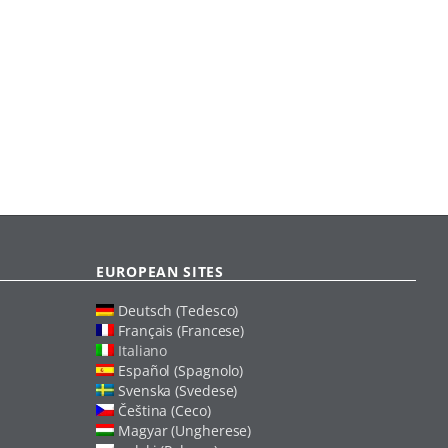
EUROPEAN SITES
Deutsch (Tedesco)
Français (Francese)
Italiano
Español (Spagnolo)
Svenska (Svedese)
Čeština (Ceco)
Magyar (Ungherese)