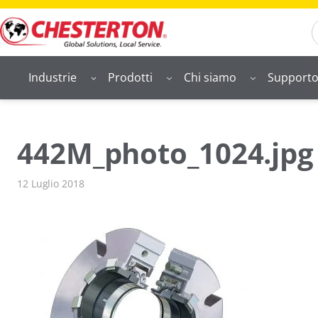
Vai
S
al
contenuto
Industrie
Prodotti
Chi siamo
Support
442M_photo_1024.jpg
12 Luglio 2018