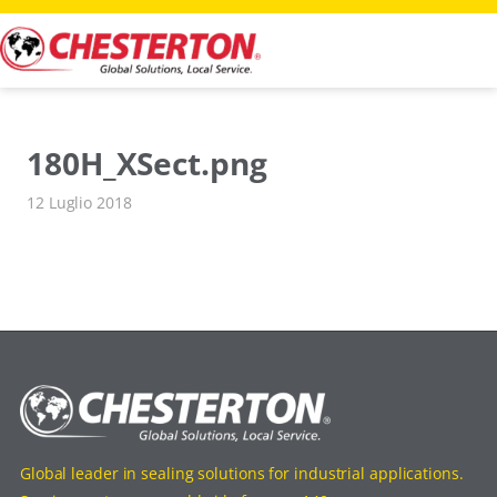
Vai
al
contenuto
180H_XSect.png
12 Luglio 2018
Global leader in sealing solutions for industrial applications.