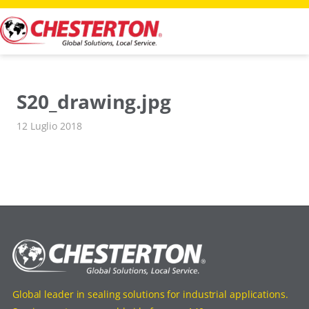
Vai
al
contenuto
S20_drawing.jpg
12 Luglio 2018
Global leader in sealing solutions for industrial applications.