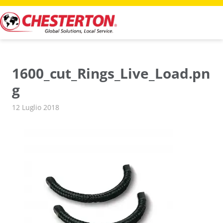
Vai
al
contenuto
1600_cut_Rings_Live_Load.pn
g
12 Luglio 2018