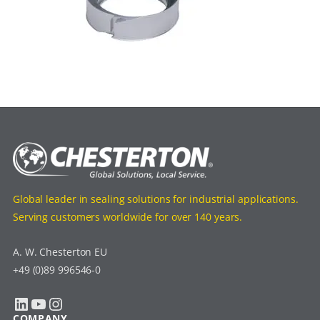
Global leader in sealing solutions for industrial applications.
Serving customers worldwide for over 140 years.
A. W. Chesterton EU
+49 (0)89 996546-0
LinkedIn
YouTube
Instagram
COMPANY