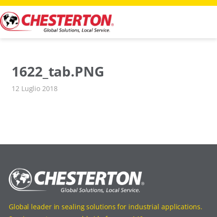
Vai
al
contenuto
1622_tab.PNG
12 Luglio 2018
Global leader in sealing solutions for industrial applications.