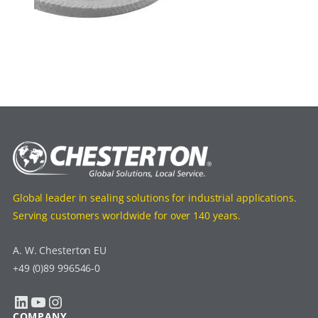
Global leader in sealing solutions for industrial applications.
Serving customers worldwide for over 140 years.
A. W. Chesterton EU
+49 (0)89 996546-0
LinkedIn
YouTube
Instagram
COMPANY