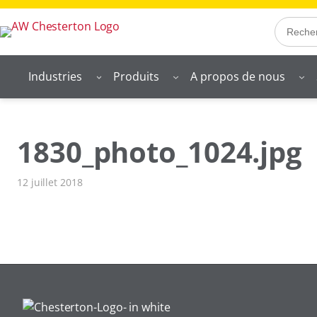
Aller
Search
au
contenu
Industries
Produits
A propos de nous
1830_photo_1024.jpg
12 juillet 2018