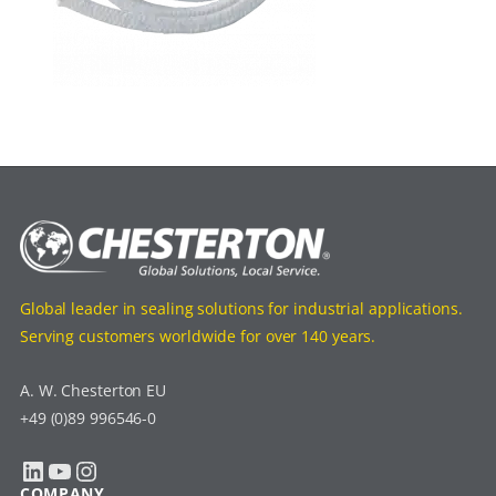
Global leader in sealing solutions for industrial applications.
Serving customers worldwide for over 140 years.
A. W. Chesterton EU
+49 (0)89 996546-0
LinkedIn
YouTube
Instagram
COMPANY