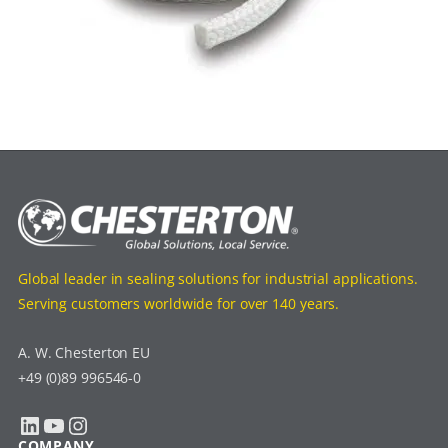
Global leader in sealing solutions for industrial applications.
Serving customers worldwide for over 140 years.
A. W. Chesterton EU
+49 (0)89 996546-0
LinkedIn
YouTube
Instagram
COMPANY