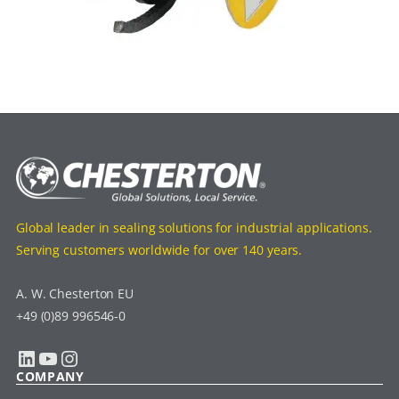
Global leader in sealing solutions for industrial applications.
Serving customers worldwide for over 140 years.
A. W. Chesterton EU
+49 (0)89 996546-0
LinkedIn
YouTube
Instagram
COMPANY