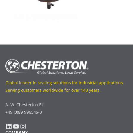
Global leader in sealing solutions for industrial applications.
Serving customers worldwide for over 140 years.
A. W. Chesterton EU
+49 (0)89 996546-0
LinkedIn
YouTube
Instagram
COMPANY