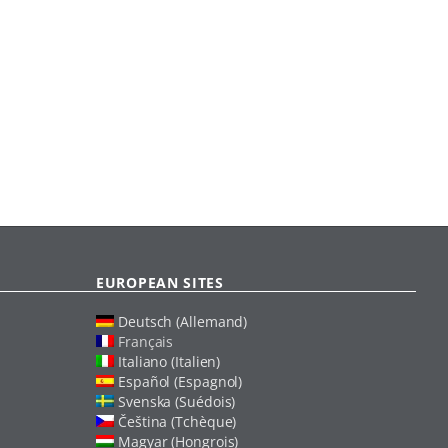
EUROPEAN SITES
Deutsch (Allemand)
Français
Italiano (Italien)
Español (Espagnol)
Svenska (Suédois)
Čeština (Tchèque)
Magyar (Hongrois)