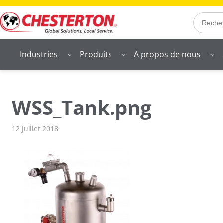
Aller
Search
au
contenu
Industries
Produits
A propos de nous
WSS_Tank.png
12 juillet 2018