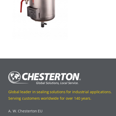
Global leader in sealing solutions for industrial applications.
Serving customers worldwide for over 140 years.
A. W. Chesterton EU