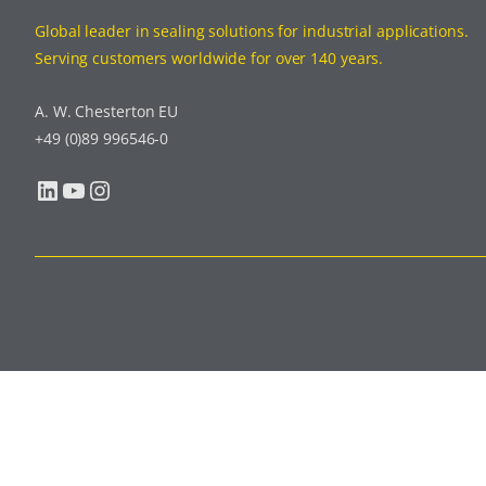
Global leader in sealing solutions for industrial applications.
Serving customers worldwide for over 140 years.
A. W. Chesterton EU
+49 (0)89 996546-0
LinkedIn
YouTube
Instagram