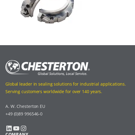
Global leader in sealing solutions for industrial applications.
Serving customers worldwide for over 140 years.
A. W. Chesterton EU
+49 (0)89 996546-0
LinkedIn
YouTube
Instagram
COMPANY