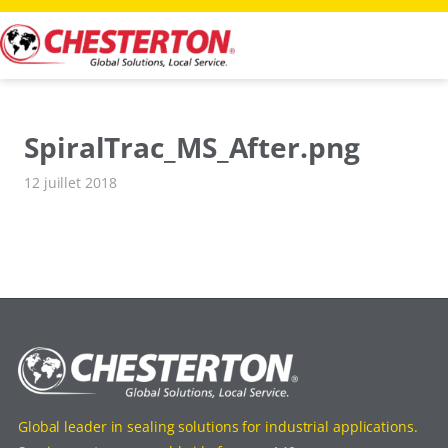
Aller
au
contenu
SpiralTrac_MS_After.png
12 juillet 2018
Global leader in sealing solutions for industrial applications.