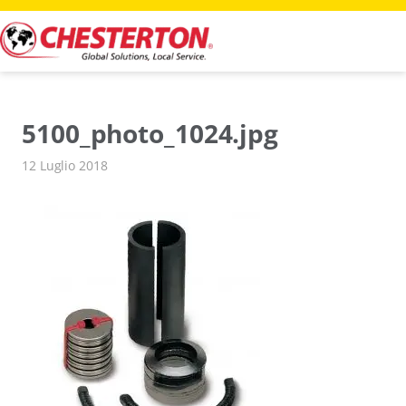
Vai
al
contenuto
5100_photo_1024.jpg
12 Luglio 2018