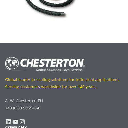
Global leader in sealing solutions for industrial applications.
Serving customers worldwide for over 140 years.
A. W. Chesterton EU
+49 (0)89 996546-0
LinkedIn
YouTube
Instagram
COMPANY