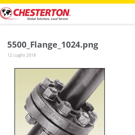
Vai
al
contenuto
5500_Flange_1024.png
12 Luglio 2018