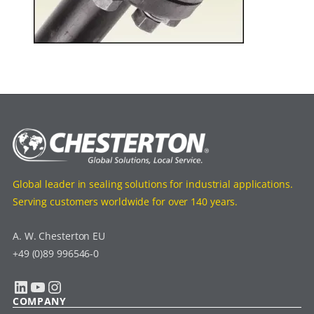
Global leader in sealing solutions for industrial applications.
Serving customers worldwide for over 140 years.
A. W. Chesterton EU
+49 (0)89 996546-0
LinkedIn
YouTube
Instagram
COMPANY