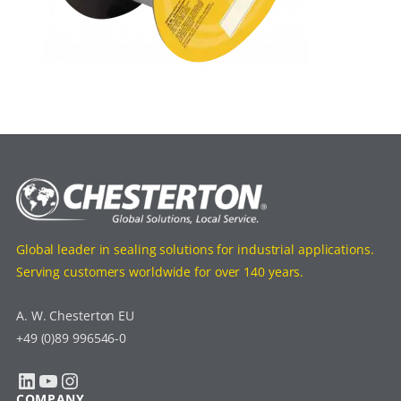
Global leader in sealing solutions for industrial applications.
Serving customers worldwide for over 140 years.
A. W. Chesterton EU
+49 (0)89 996546-0
LinkedIn
YouTube
Instagram
COMPANY